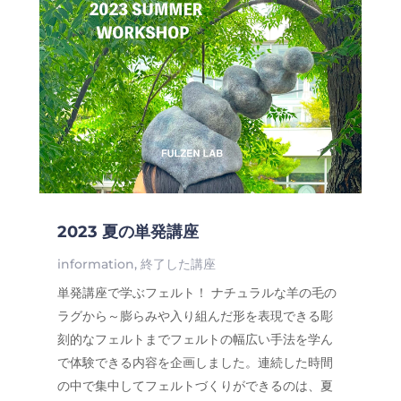
2023 夏の単発講座
information
,
終了した講座
単発講座で学ぶフェルト！ ナチュラルな羊の毛の
ラグから～膨らみや入り組んだ形を表現できる彫
刻的なフェルトまでフェルトの幅広い手法を学ん
で体験できる内容を企画しました。連続した時間
の中で集中してフェルトづくりができるのは、夏